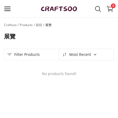
0
Craftsoo
Products
節目
展覽
立
展覽
即
托
展
品
Filter Products
Most Recent
牌
No products found!
Main Menu
產品種類
Craftsoo
購物清單