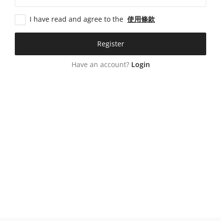
聯絡我們
I have read and agree to the
使用條款
藝術手作雜誌
Register
Login
Have an account?
Login
Register
地點
Traditional Chinese Hong Kong