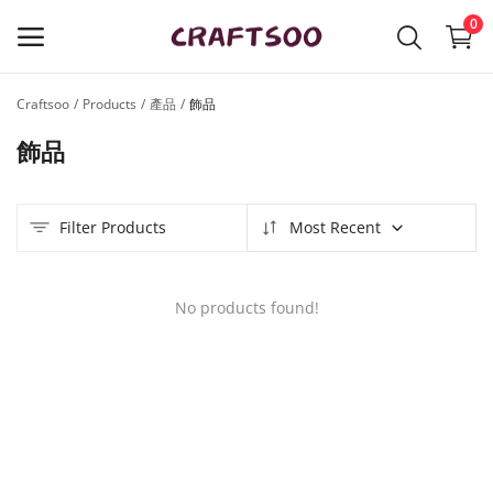
0
Craftsoo
Products
產品
飾品
立
飾品
即
托
展
品
Filter Products
Most Recent
牌
No products found!
Main Menu
產品種類
Craftsoo
購物清單