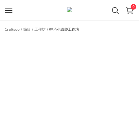
0
Craftsoo
節目
工作坊
輕巧小織袋工作坊
立
即
托
展
品
牌
Main Menu
產品種類
Craftsoo
購物清單