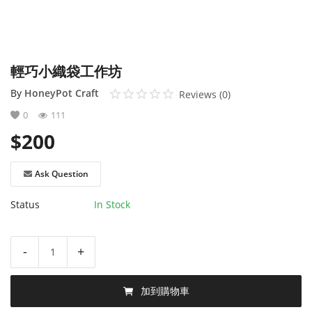
聯絡我們
藝術手作雜誌
輕巧小織袋工作坊
Login
By
HoneyPot Craft
Reviews (0)
0
111
Register
$
200
地點
Ask Question
Traditional Chinese Hong Kong
Status
In Stock
-
+
加到購物車